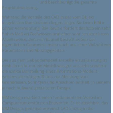
Planungssicherheit
und beschleunigt die gesamte
Projektabwicklung.
Während die Vorteile des CAD in der vom Objekt
losgelösten Konstruktion liegen, liegen Sie beim BIM in
seiner Verknüpfung. BIM Revit erfordert deshalb ein sehr
hohes Maß an Fachwissen und einer sehr strukturierten
Arbeitsweise, denn ein Bauteil besteht neben der
eigentlichen Geometrie meist auch aus einer Vielzahl von
Parametern und Abhängigkeiten.
Die aus dem Gebäudemodell erstellte Visualisierung ist
deshalb nicht nur ein Modell was gut aussieht sondern
die exakte Darstellung eines Informations-Modells,
welches alle nötigen Daten zur Ableitung von
Grundrissen, Schnitten und Ansichten enthält, in seinem
je nach Aufwand gestalteten Design.
BIM Design markiert einen fundamentalen Vorteil im
Computerunterstützten Entwerfen. Es ist absehbar, das
BIM Design, genauso wie einst CAD Einzug in die