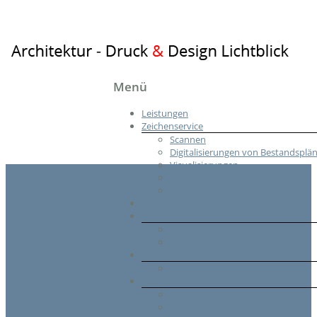
Architektur
Menü
–
Leistungen
Druck
Zeichenservice
&
Scannen
Design
Digitalisierungen von Bestandsplä
Visualisierungen
Lichtblick
CAD Zeichenservice
BIM Zeichenservice
Planungsbüro
Bestandsaufnahme
Planungsbüro
Entwurf und Planung
3D-Aufmaß
Referenzen
Aktuelle Projekte
Copy-Shop
Kopieren
Drucken