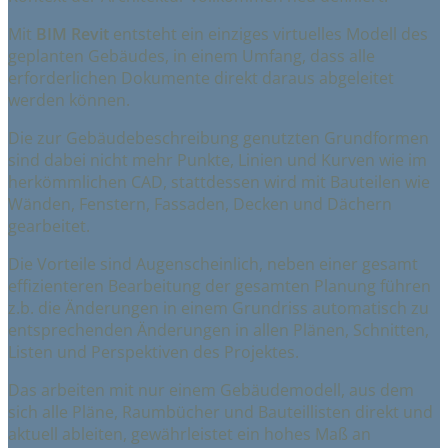
Mit
BIM Revit
entsteht ein einziges virtuelles Modell des
geplanten Gebäudes, in einem Umfang, dass alle
erforderlichen Dokumente direkt daraus abgeleitet
werden können.
Die zur Gebäudebeschreibung genutzten Grundformen
sind dabei nicht mehr Punkte, Linien und Kurven wie im
herkömmlichen CAD, stattdessen wird mit Bauteilen wie
Wänden, Fenstern, Fassaden, Decken und Dächern
gearbeitet.
Die Vorteile sind Augenscheinlich, neben einer gesamt
effizienteren Bearbeitung der gesamten Planung führen
z.b. die Änderungen in einem Grundriss automatisch zu
entsprechenden Änderungen in allen Plänen, Schnitten,
Listen und Perspektiven des Projektes.
Das arbeiten mit nur einem Gebäudemodell, aus dem
sich alle Pläne, Raumbücher und Bauteillisten direkt und
aktuell ableiten, gewährleistet ein hohes Maß an