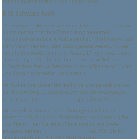
Architekturbüros dieser Welt halten wird.
BIM-Software Revit
Die Software BIM Revit aus dem Hause
Autodesk
ist die
Spitze der technischen Entwicklung moderner
Konstruktionssoftware. Aufbauend auf Erfahrungen aus
dem Maschinenbau, dem Bauingenieurwesen und der
Architektur wurde ein neuer Ansatz für die konstruktive
Umsetzung architektonischer Ideen entwickelt. Sie
ermöglichen dem Architekten seine Aufgaben schneller
und Kosten sparender umzusetzen.
Wir haben uns dieser Herausforderung gestellt um sie
auf diesem Weg zu unterstützen den Anforderungen
einer modernen
Planungsweise
gerecht zu werden.
Wir erstellen Ihnen Ihre Zeichnungen nach ihren
Vorgaben, Skizzen oder Planvorlagen nach Absprache
und Einsicht der Daten als Einzelgrundrisse sowie
entsprechenden
3D Visualisierungen
als PDF, 3D RVT
Dateien und\oder 2D DXF/DWG Dateien.