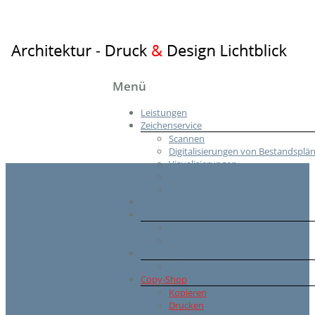
Architektur
Menü
–
Leistungen
Druck
Zeichenservice
&
Scannen
Design
Digitalisierungen von Bestandsplä
Visualisierungen
Lichtblick
CAD Zeichenservice
BIM Zeichenservice
Planungsbüro
Bestandsaufnahme
Planungsbüro
Entwurf und Planung
3D-Aufmaß
Referenzen
Aktuelle Projekte
Copy-Shop
Kopieren
Drucken