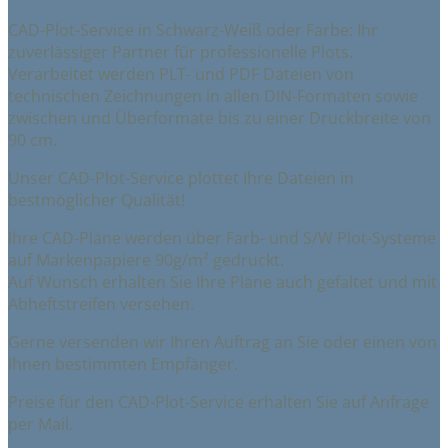
CAD-Plot-Service in Schwarz-Weiß oder Farbe: Ihr
zuverlässiger Partner für professionelle Plots.
Verarbeitet werden PLT- und PDF Dateien von
technischen Zeichnungen in allen DIN-Formaten sowie
zwischen und Überformate bis zu einer Druckbreite von
90 cm.
Unser CAD-Plot-Service plottet Ihre Dateien in
bestmöglicher Qualität!
Ihre CAD-Pläne werden über Farb- und S/W Plot-Systeme
auf Markenpapiere 90g/m² gedruckt.
Auf Wunsch erhalten Sie Ihre Pläne auch gefaltet und mit
Abheftstreifen versehen.
Gerne versenden wir Ihren Auftrag an Sie oder einen von
Ihnen bestimmten Empfänger.
Preise für den CAD-Plot-Service erhalten Sie auf Anfrage
per Mail.