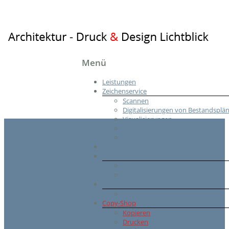
Architektur
Menü
–
Leistungen
Druck
Zeichenservice
&
Scannen
Design
Digitalisierungen von Bestandsplä
Visualisierungen
Lichtblick
CAD Zeichenservice
BIM Zeichenservice
Planungsbüro
Bestandsaufnahme
Planungsbüro
Entwurf und Planung
3D-Aufmaß
Referenzen
Aktuelle Projekte
Copy-Shop
Kopieren
Drucken