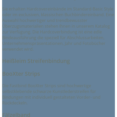
Sie erhalten Hardcovereinbände im Standard-Basic Style
oder im exclusiven, klassischen Buchbindereinband. Eine
Auswahl hochwertiger und trendbewusster
Überzugsmaterialien stehen Ihnen in unserem Katalog
zur Verfügung. Die Hardcoverbindung ist eine edle
Bindeausführung die speziell für Abschlussarbeiten,
Unternehmenspräsentationen, Jahr und Fotobücher
verwendet wird.
Heißleim Streifenbindung
BooXter Strips
Die Fastbind BooXter Strips sind hochwertige
selbstklebende schwarze Kunstlederstreifen für
Bindungen mit individuell gestalteten Vorder- und
Rückdeckeln.
Fälzelband