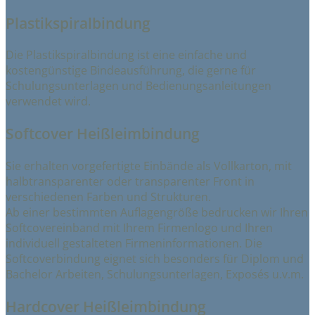
Plastikspiralbindung
Die Plastikspiralbindung ist eine einfache und
kostengünstige Bindeausführung, die gerne für
Schulungsunterlagen und Bedienungsanleitungen
verwendet wird.
Softcover Heißleimbindung
Sie erhalten vorgefertigte Einbände als Vollkarton, mit
halbtransparenter oder transparenter Front in
verschiedenen Farben und Strukturen.
Ab einer bestimmten Auflagengröße bedrucken wir Ihren
Softcovereinband mit Ihrem Firmenlogo und Ihren
individuell gestalteten Firmeninformationen. Die
Softcoverbindung eignet sich besonders für Diplom und
Bachelor Arbeiten, Schulungsunterlagen, Exposés u.v.m.
Hardcover Heißleimbindung