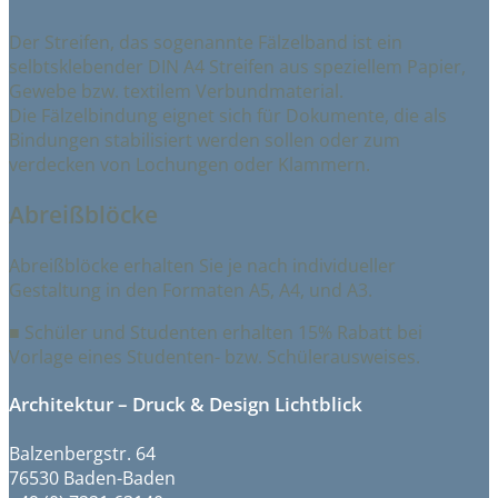
Der Streifen, das sogenannte Fälzelband ist ein
selbtsklebender DIN A4 Streifen aus speziellem Papier,
Gewebe bzw. textilem Verbundmaterial.
Die Fälzelbindung eignet sich für Dokumente, die als
Bindungen stabilisiert werden sollen oder zum
verdecken von Lochungen oder Klammern.
Abreißblöcke
Abreißblöcke erhalten Sie je nach individueller
Gestaltung in den Formaten A5, A4, und A3.
■
Schüler und Studenten erhalten 15% Rabatt bei
Vorlage eines Studenten- bzw. Schülerausweises.
Architektur – Druck & Design Lichtblick
Balzenbergstr. 64
76530 Baden-Baden