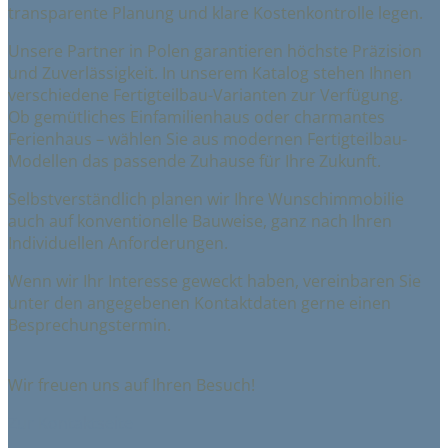
transparente Planung und klare Kostenkontrolle legen.
Unsere Partner in Polen garantieren höchste Präzision
und Zuverlässigkeit. In unserem Katalog stehen Ihnen
verschiedene Fertigteilbau-Varianten zur Verfügung.
Ob gemütliches Einfamilienhaus oder charmantes
Ferienhaus – wählen Sie aus modernen Fertigteilbau-
Modellen das passende Zuhause für Ihre Zukunft.
Selbstverständlich planen wir Ihre Wunschimmobilie
auch auf konventionelle Bauweise, ganz nach Ihren
Individuellen Anforderungen.
Wenn wir Ihr Interesse geweckt haben, vereinbaren Sie
unter den angegebenen Kontaktdaten gerne einen
Besprechungstermin.
Wir freuen uns auf Ihren Besuch!
Zur Kontaktseite