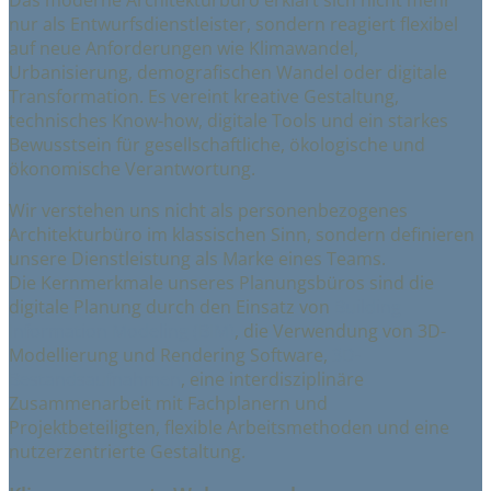
nur als Entwurfsdienstleister, sondern reagiert flexibel
auf neue Anforderungen wie Klimawandel,
Urbanisierung, demografischen Wandel oder digitale
Transformation. Es vereint kreative Gestaltung,
technisches Know-how, digitale Tools und ein starkes
Bewusstsein für gesellschaftliche, ökologische und
ökonomische Verantwortung.
Wir verstehen uns nicht als personenbezogenes
Architekturbüro im klassischen Sinn, sondern definieren
unsere Dienstleistung als Marke eines Teams.
Die Kernmerkmale unseres Planungsbüros sind die
digitale Planung durch den Einsatz von
Building
Information Modeling (BIM)
, die Verwendung von 3D-
Modellierung und Rendering Software,
3D-
Bestandsaufnahmen
, eine interdisziplinäre
Zusammenarbeit mit Fachplanern und
Projektbeteiligten, flexible Arbeitsmethoden und eine
nutzerzentrierte Gestaltung.