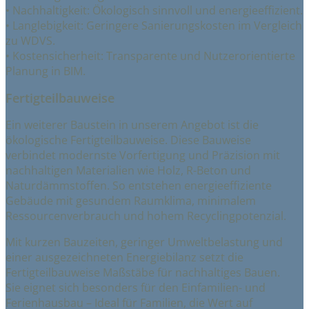
• Nachhaltigkeit: Ökologisch sinnvoll und energieeffizient.
• Langlebigkeit: Geringere Sanierungskosten im Vergleich
zu WDVS.
• Kostensicherheit: Transparente und Nutzerorientierte
Planung in BIM.
Fertigteilbauweise
Ein weiterer Baustein in unserem Angebot ist die
ökologische Fertigteilbauweise. Diese Bauweise
verbindet modernste Vorfertigung und Präzision mit
nachhaltigen Materialien wie Holz, R-Beton und
Naturdämmstoffen. So entstehen energieeffiziente
Gebäude mit gesundem Raumklima, minimalem
Ressourcenverbrauch und hohem Recyclingpotenzial.
Mit kurzen Bauzeiten, geringer Umweltbelastung und
einer ausgezeichneten Energiebilanz setzt die
Fertigteilbauweise Maßstäbe für nachhaltiges Bauen.
Sie eignet sich besonders für den Einfamilien- und
Ferienhausbau – Ideal für Familien, die Wert auf