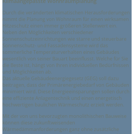
Klimaangepasste Wohnraumplanung
Durch die veränderten klimatischen Herausforderungen
nimmt die Planung von Wohnraum für einen wirksamen
Hitzeschutz einen immer größeren Stellenwert ein.
Neben den Möglichkeiten verschiedener
Sonnenschutzeinrichtungen wie starre und steuerbare
Sonnenschutz- und Fassadensysteme wird das
sommerliche Temperaturverhalten eines Gebäudes
wesentlich von seiner Bauart beeinflusst. Welche für Sie
die Beste ist, hängt von Ihren individuellen Bedürfnissen
und Möglichkeiten ab.
Das aktuelle Gebäudeenergiegesetz (GEG) soll dazu
beitragen, dass der Primärenergiebedarf von Gebäuden
minimiert wird. Diese Energieeinsparungen sollen durch
eine effiziente Anlagentechnik und einen energetisch
hochwertigen baulichen Wärmeschutz erzielt werden.
Mit der von uns bevorzugten monolithischen Bauweise
können diese zukunftweisenden
Wärmedämmanforderungen ganz ohne zusätzliche