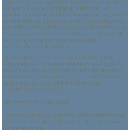
Außenwanddämmung (WDVS) auf höchst wirtschaftliche
Weise erfüllt werden. Spezialisierte Hersteller von
Wandbausteinen bieten hierzu Produktserien an, welche
die erforderlichen Eigenschaften der Mauerwerkswände
hinsichtlich Tragfähigkeit, Feuchte-, Schall-, Wärme-, und
Brandschutz in einem Stein kombinieren und somit alle
Ansprüche auch an den mehrgeschossigen
Wohnungsbau erfüllen können.
Die monolithische Bauweise vereint Nachhaltigkeit,
Wirtschaftlichkeit und hohen Wohnkomfort. Sie schafft
ein Zuhause, das Geborgenheit schenkt und die Lebens-
und Arbeitsqualität um ein vielfaches erhöht. Sie ist eine
zeitgemäße Lösung für bauliche Effizienz und
zukunftssicheres Wohnen.
Die Vorteile im Überblick
• Wärmeschutz: Keine zusätzliche Außenwanddämmung.
• Gesundes Wohnklima: Optimale Schall-, Feuchte- und
Wärmeregulierung.