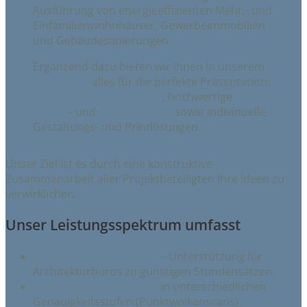
Ausführung von energieeffizienten Mehr,- und
Einfamilienwohnhäuser, Gewerbeimmobilien
und Gebäudesanierungen.
Ergänzend dazu bieten wir Ihnen in unserem
Copy-Shop
alles für die perfekte Präsentation:
Planplots im Großformat
, hochwertige
Kopier
– und
Bindearbeiten
sowie individuelle
Gestaltungs- und Printlösungen.
Unser Ziel ist es durch eine konstruktive
Zusammenarbeit aller Projektbeteiligten Ihre Ideen zu
verwirklichen.
Unser Leistungsspektrum umfasst
BIM/CAD Zeichenservice
– Unterstützung für
Architekturbüros zu günstigen Stundensätzen.
3D Bestandsaufnahmen
in unterschiedlichen
Genauigkeitsstufen (Punktwolkenscans)