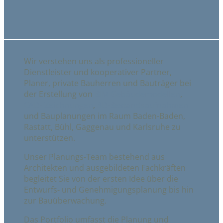
Wir verstehen uns als professioneller
Dienstleister und kooperativer Partner,
Planer, private Bauherren und Bauträger bei
der Erstellung von
BIM Gebäudemodellen
,
CAD- Zeichnungen
,
3D-Bestandsaufnahmen
und Bauplanungen im Raum Baden-Baden,
Rastatt, Bühl, Gaggenau und Karlsruhe zu
unterstützen.
Unser Planungs-Team bestehend aus
Architekten und ausgebildeten Fachkräften
begleitet Sie von der ersten Idee über die
Entwurfs- und Genehmigungsplanung bis hin
zur Bauüberwachung.
Das Portfolio umfasst die Planung und