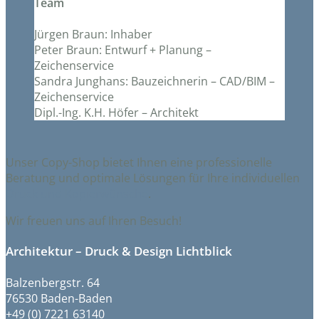
Team
Jürgen Braun: Inhaber
Peter Braun: Entwurf + Planung –
Zeichenservice
Sandra Junghans: Bauzeichnerin – CAD/BIM –
Zeichenservice
Dipl.-Ing. K.H. Höfer – Architekt
Unser Copy-Shop bietet Ihnen eine professionelle
Beratung und optimale Lösungen für Ihre individuellen
Druck und Kopierwünsche
.
Wir freuen uns auf Ihren Besuch!
Architektur – Druck & Design Lichtblick
Balzenbergstr. 64
76530 Baden-Baden
+49 (0) 7221 63140