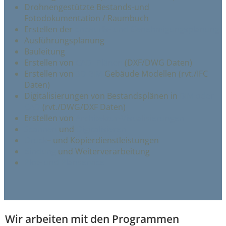
Drohnengestützte Bestands-und
Fotodokumentation / Raumbuch
Erstellen der
Entwurfs- und Genehmigungsplanung
Ausführungsplanung
Bauleitung
Erstellen von
CAD- Plänen
(DXF/DWG Daten)
Erstellen von
3D BIM
Gebäude Modellen (rvt./IFC
Daten)
Digitalisierungen von Bestandsplänen in
BIM oder
CAD
(rvt./DWG/DXF Daten)
Erstellen von
Architektur-Visualisierungen
Scannen
und
Digitalisieren
Druck
– und Kopierdienstleistungen
Bindung
und Weiterverarbeitung
Plot- und Planservice
Wir arbeiten mit den Programmen